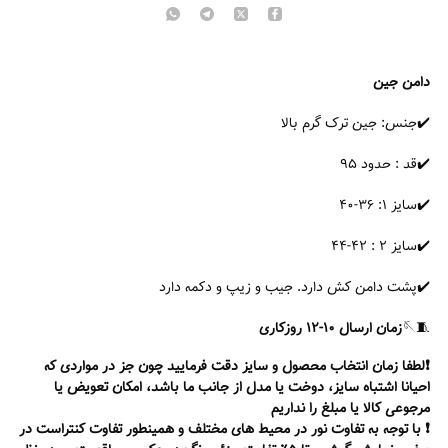
دامن جین
✔️جنس: جین ترک گرم بالا
✔️قد : حدود ۹۵
✔️سایز ۱: ۳۶-۴۰
✔️سایز ۲ : ۴۲-۴۴
✔️پشت دامن کش دارد. جیب و زیپ و دکمه دارد
🧵🪡‏
زمان ارسال ۱۰-۱۲ روز‌کاری
❗️لطفا زمان انتخاب محصول و سایز دقت فرمایید چون جز در مواردی که
احیانا اشتباه سایز، دوخت یا مدل از جانب ما باشد، امکان تعویض یا
مرجوعی کالا یا مبلغ را نداریم
❗️ با توجه به تفاوت نور در محیط های مختلف و همینطور تفاوت کنتراست در