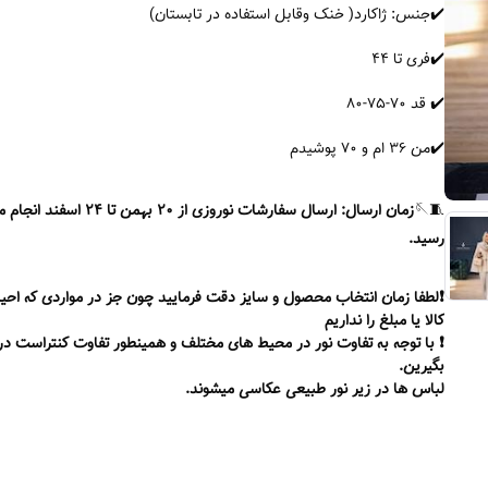
✔️جنس: ژاکارد( خنک ‌و‌قابل استفاده در تابستان)
✔️فری تا ۴۴
✔️ قد ۷۰-۷۵-۸۰
✔️من ۳۶ ام و ۷۰ پوشیدم
🧵🪡‏
زمان ارسال: ارسال سفا
رسید.
❗️لطفا زمان انتخاب محصول و سایز دقت فرمایید چون جز در مواردی که احیا
کالا یا مبلغ را نداریم
بگیرین.
لباس ها در زیر نور طبیعی عکاسی میشوند.