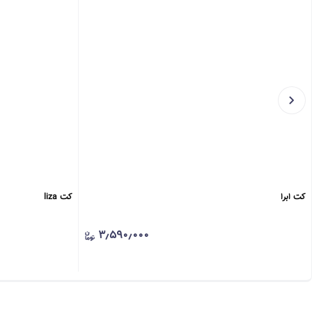
کت ابرا
کت liza
۳٫۵۹۰٫۰۰۰