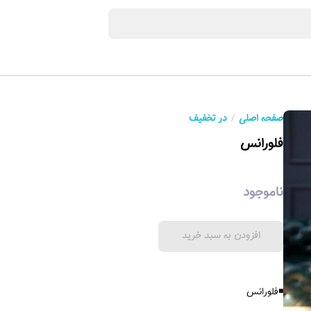
صفحه اصلی
در تخفیف
فلورانس
ناموجود
افزودن به سبد خرید
◾️فلورانس